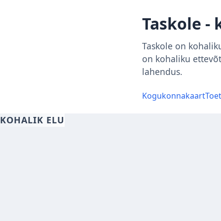
Taskole - 
Taskole on kohaliku
on kohaliku ettevõ
lahendus.
Kogukonnakaart
Toe
KOHALIK ELU