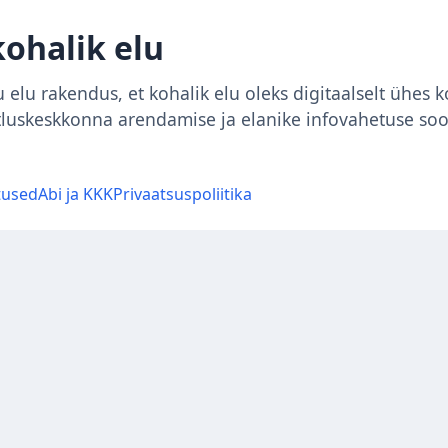
kohalik elu
 elu rakendus, et kohalik elu oleks digitaalselt ühes 
tluskeskkonna arendamise ja elanike infovahetuse so
tused
Abi ja KKK
Privaatsuspoliitika